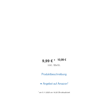
10,99 €
9,99 € *
inkl. MwSt.
Produktbeschreibung
➥ Angebot auf Amazon*
* am 5.11.2025 um 16:20 Uhr aktualisiert