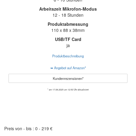
Arbeitszeit Mikrofon-Modus
12 - 18 Stunden
Produktabmessung
110 x 88 x 38mm
USB/TF Card
ja
Produktbeschreibung
➥ Angebot auf Amazon*
Kundenrezensionen*
* am 17.08.2025 um 12:50 Uhr aktualisiert
Das passende Mikrofon finden
Preis von - bis :
0
-
219
€