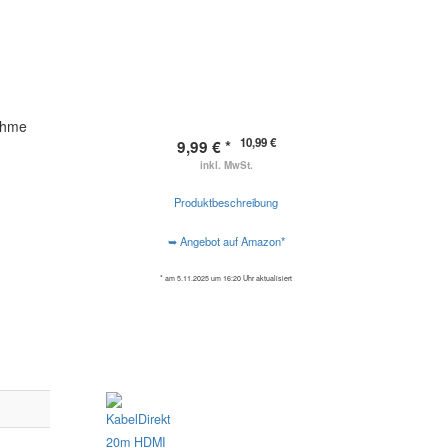
ahme
10,99 €
9,99 € *
inkl. MwSt.
Produktbeschreibung
➥ Angebot auf Amazon*
* am 5.11.2025 um 16:20 Uhr aktualisiert
Auch sehr Interessant