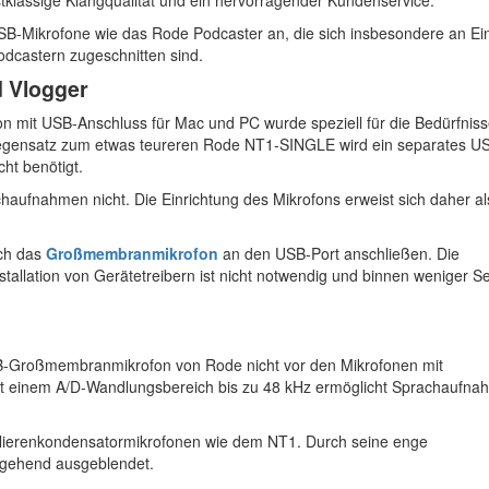
USB-Mikrofone wie das Rode Podcaster an, die sich insbesondere an Ein
odcastern zugeschnitten sind.
d Vlogger
it USB-Anschluss für Mac und PC wurde speziell für die Bedürfniss
 Gegensatz zum etwas teureren Rode NT1-SINGLE wird ein separates U
ht benötigt.
haufnahmen nicht. Die Einrichtung des Mikrofons erweist sich daher al
ich das
Großmembranmikrofon
an den USB-Port anschließen. Die
tallation von Gerätetreibern ist nicht notwendig und binnen weniger 
SB-Großmembranmikrofon von Rode nicht vor den Mikrofonen mit
it einem A/D-Wandlungsbereich bis zu 48 kHz ermöglicht Sprachaufn
r Nierenkondensatormikrofonen wie dem NT1. Durch seine enge
stgehend ausgeblendet.