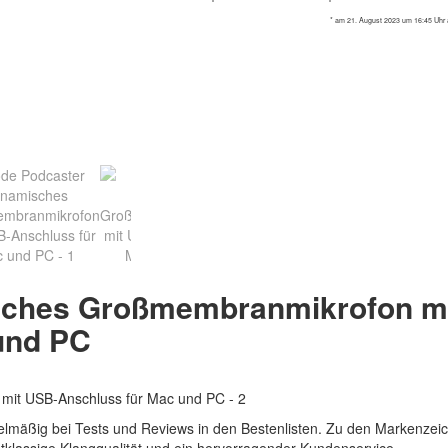
* am 21. August 2023 um 16:45 Uhr a
sches Großmembranmikrofon m
und PC
egelmäßig bei Tests und Reviews in den Bestenlisten. Zu den Markenzei
tklassige Klangqualität und ein hervorragender Kundenservice.