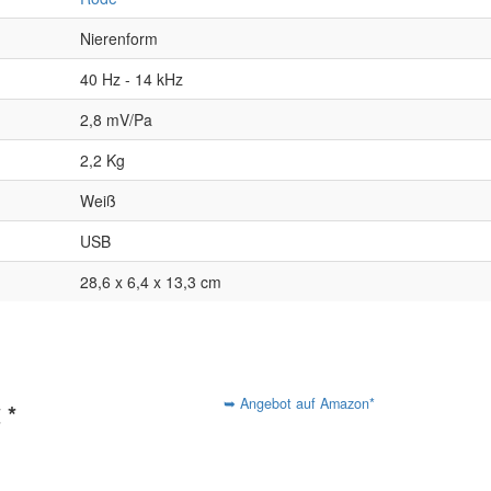
Nierenform
40 Hz - 14 kHz
2,8 mV/Pa
2,2 Kg
Weiß
USB
28,6 x 6,4 x 13,3 cm
➥ Angebot auf Amazon*
 *