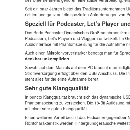
Seit ein paar Jahren bietet das Traditionsunternehmen 
richten und ganz auf die speziellen Anforderungen von P
Speziell für Podcaster, Let’s Player un
Das Rode Podcaster Dynamisches Großmembranmikrofon m
Podcastern, Let’s Playern und Vloggern entwickelt. Im
Audiointerface mit Phantomspeisung für die Aufnahme nic
Auch einen Mikrofonvorverstärker benötigt man für Sprac
denkbar unkompliziert.
Sowohl auf dem Mac als auf dem PC braucht man ledigl
Stromversorgung erfolgt über den USB-Anschluss. Die Ins
steht alles für die erste Aufnahme bereit.
Sehr gute Klangqualität
In puncto Klangqualität braucht sich das dynamische U
Phantomspeisung zu verstecken. Die 18-Bit Auflösung m
mit einer sehr guten Klangqualität.
Einen weiteren Vorteil besitzt das Podcaster gegenübe
Richtcharakteristik werden Hintergrundgeräusche weite