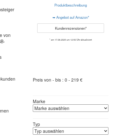
Produktbeschreibung
steiger
➥ Angebot auf Amazon*
Kundenrezensionen*
e von
SB-
* am 17.08.2025 um 12:50 Uhr aktualisiert
s
Das passende Mikrofon finden
Sekunden
Preis von - bis :
0
-
219
€
Marke
ahmen
Typ