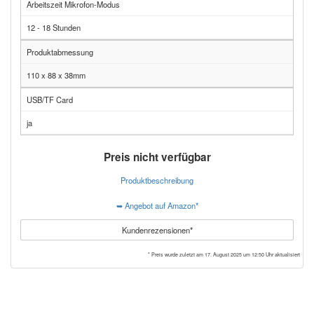
Arbeitszeit Mikrofon-Modus
12 - 18 Stunden
Produktabmessung
110 x 88 x 38mm
USB/TF Card
ja
Preis nicht verfügbar
Produktbeschreibung
➥ Angebot auf Amazon*
Kundenrezensionen*
* Preis wurde zuletzt am 17. August 2025 um 12:50 Uhr aktualisiert
Der Top Stimmenverstärker