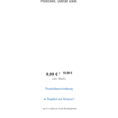
Podcast, Diktat usw.
10,99 €
9,99 € *
inkl. MwSt.
Produktbeschreibung
➥ Angebot auf Amazon*
* am 5.11.2025 um 16:20 Uhr aktualisiert