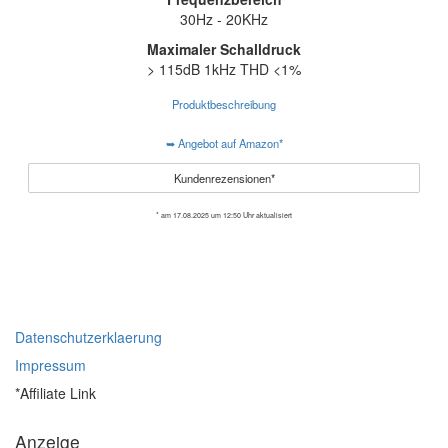
30Hz - 20KHz
Maximaler Schalldruck
> 115dB 1kHz THD <1%
Produktbeschreibung
➥ Angebot auf Amazon*
Kundenrezensionen*
* am 17.08.2025 um 12:50 Uhr aktualisiert
Datenschutzerklaerung
Impressum
*Affiliate Link
Anzeige